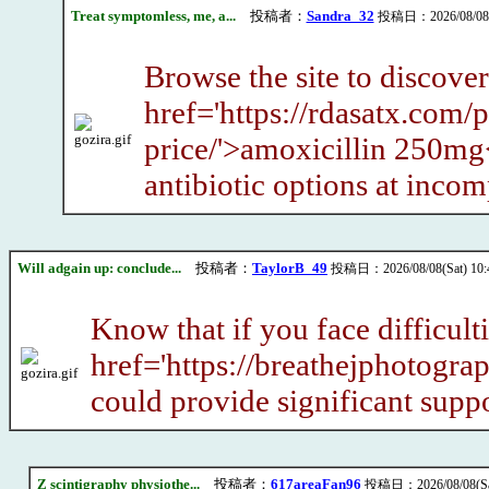
Treat symptomless, me, a...
投稿者：
Sandra_32
投稿日：2026/08/08(S
Browse the site to discove
href='https://rdasatx.com/
price/'>amoxicillin 250mg
antibiotic options at incom
Will adgain up: conclude...
投稿者：
TaylorB_49
投稿日：2026/08/08(Sat) 10:
Know that if you face difficul
href='https://breathejphotogr
could provide significant supp
Z scintigraphy physiothe...
投稿者：
617areaFan96
投稿日：2026/08/08(Sat