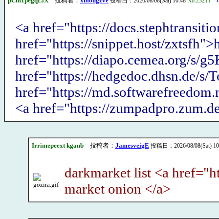
pCm1pegqLfX
投稿者：
xmougzve
投稿日：2026/08/08(Sat) 10:48
No.23211
<a href="https://docs.stephtransitio
href="https://snippet.host/zxtsfh">h
href="https://diapo.cemea.org/s/
href="https://hedgedoc.dhsn.de/
href="https://md.softwarefreedom
<a href="https://zumpadpro.zum.
Irrimepeext kganb
投稿者：
JamesveigE
投稿日：2026/08/08(Sat) 10
darkmarket list <a href="
market onion </a>