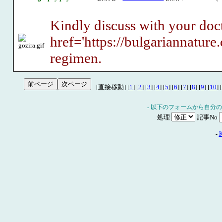
Kindly discuss with your doc
href='https://bulgariannatur
regimen.
[直接移動] [
1
] [
2
] [
3
] [
4
] [
5
] [
6
] [
7
] [
8
] [
9
] [
10
] [
- 以下のフォームから自分
処理
記事No
-