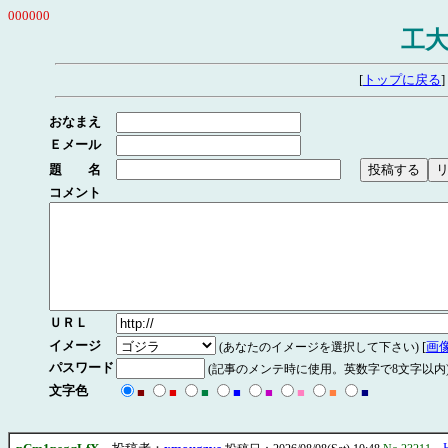
000000
工大
[
トップに戻る
]
おなまえ
Ｅメール
題 名
コメント
ＵＲＬ
イメージ
[
画
(あなたのイメージを選択して下さい)
パスワード
(記事のメンテ時に使用。英数字で8文字以内
文字色
■
■
■
■
■
■
■
■