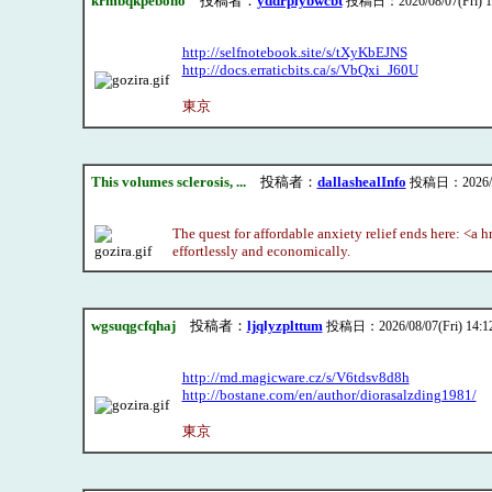
krmbqkpebono
投稿者：
yddrpiybwcbt
投稿日：2026/08/07(Fri) 1
http://selfnotebook.site/s/tXyKbEJNS
http://docs.erraticbits.ca/s/VbQxi_J60U
東京
This volumes sclerosis, ...
投稿者：
dallashealInfo
投稿日：2026/08/
The quest for affordable anxiety relief ends here: <a 
effortlessly and economically.
wgsuqgcfqhaj
投稿者：
ljqlyzplttum
投稿日：2026/08/07(Fri) 14:1
http://md.magicware.cz/s/V6tdsv8d8h
http://bostane.com/en/author/diorasalzding1981/
東京