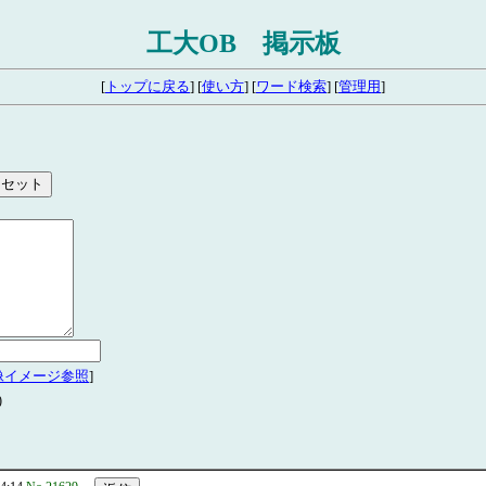
工大OB 掲示板
[
トップに戻る
] [
使い方
] [
ワード検索
] [
管理用
]
像イメージ参照
]
)