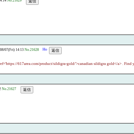
4:14
No.21629
07(Fri) 14:13
No.21628
href='https://617area.com/product/sildigra-gold/'>canadian sildigra gold</a> . Find
2
No.21627