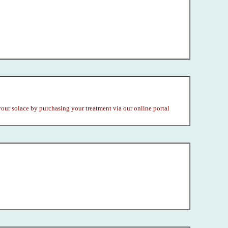
 your solace by purchasing your treatment via our online portal