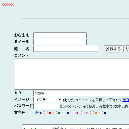
000000
おなまえ
Ｅメール
題 名
コメント
ＵＲＬ
イメージ
[
画
(あなたのイメージを選択して下さい)
パスワード
(記事のメンテ時に使用。英数字で8文字以内
文字色
■
■
■
■
■
■
■
■