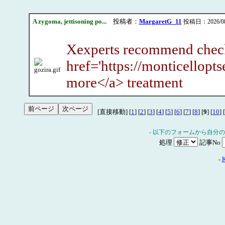
A zygoma, jettisoning po...
投稿者：
MargaretG_11
投稿日：2026/08/0
Xexperts recommend checki
href='https://monticellopt
more</a> treatment
[直接移動] [
1
] [
2
] [
3
] [
4
] [
5
] [
6
] [
7
] [
8
] [
9
] [
10
] [
- 以下のフォームから自分
処理
記事No
-