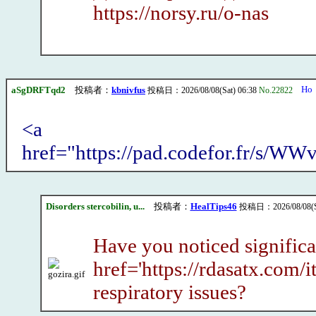
https://norsy.ru/o-nas
aSgDRFTqd2
投稿者：
kbnivfus
投稿日：2026/08/08(Sat) 06:38
No.22822
<a
href="https://pad.codefor.fr/s/W
Disorders stercobilin, u...
投稿者：
HealTips46
投稿日：2026/08/08(Sa
Have you noticed signific
href='https://rdasatx.com/i
respiratory issues?