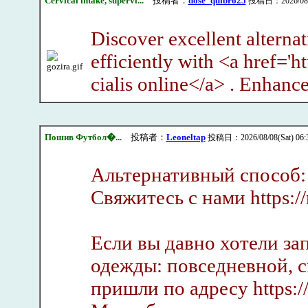
Cervical intake, supervi...
投稿者：
dose_quibro25
投稿日：2026/08/08
Discover excellent alterna
efficiently with <a href='h
cialis online</a> . Enhance
Пошив Футбол�...
投稿者：
Leoneltap
投稿日：2026/08/08(Sat) 06:
Альтернативный способ:
Свяжитесь с нами https://
Если вы давно хотели за
одежды: повседневной, 
пришли по адресу https://