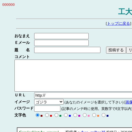
000000
工大
[
トップに戻る
]
おなまえ
Ｅメール
題 名
コメント
ＵＲＬ
イメージ
[
画
(あなたのイメージを選択して下さい)
パスワード
(記事のメンテ時に使用。英数字で8文字以内
文字色
■
■
■
■
■
■
■
■