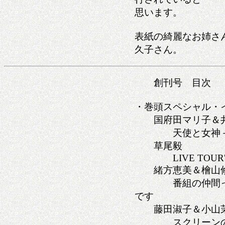
思います。
表紙の綺麗なお姉さ
久子さん。
創刊号 目次
・巻頭スペシャル・
国府田マリ子＆井
天使と女神－－
草尾毅
LIVE TOUR'94 
緒方恵美＆檜山
番組の仲間って
です
藤田淑子＆小山茉
スクリーンの美