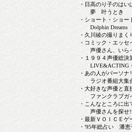
・日高のり子のはい
夢 叶うとき 
・ショート・ショー
Dolphin Drea
・久川綾の撮りまく
・コミック・エッセ
声優さん、いらっ
・１９９４声優総決
LIVE&ACTING
・あの人がパーソナ
ラジオ番組大集
・大好きな声優と直
ファンクラブガイド
・こんなところに出
声優さんを探せ!
・最新ＶＯＩＣＥゲ
・'95年総占い 潘