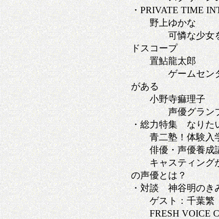
・PRIVATE TIME I
野上ゆかな
可憐な少女をい
ドスコープ
置鮎龍太郎
ゲームセンター
がある
小野寺痲理子
声優グランプリ
・総力特集 なりた
青二塾！体験入
俳優・声優養成講
キャスティングか
の声優とは？
・対談 神谷明のき
ゲスト：千葉繁
FRESH VOICE 